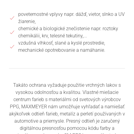
poveternostné vplyvy napr. dážď, vietor, slnko a UV
žiarenie,
chemické a biologické znečistenie napr. roztoky
chemikálii, krv, telesné tekutiny,...
vzdušná vlhkosť, slané a kyslé prostredie,
mechanické opotrebovanie a namáhanie.
Takáto ochrana vyžaduje použitie vrchných lakov s
vysokou odolnosťou a kvalitou. Vlastné miešacie
centrum farieb s materiálmi od svetových výrobcov
PPG, MAXMEYER nám umožňuje vyhľadať a namiešať
akýkoľvek odtieň farieb, metalíz a perletí používaných v
automotive a priemysle. Presný odtieň je zaručený
digitálnou presnosťou pomocou kódu farby a