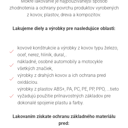
Mokré lakovanie je najpouživanejší spôsob
zhodnotenia a ochrany povrchu produktov vyrobených
z kovov, plastov, dreva a kompozitov.
Lakujeme diely a výrobky pre nasledujúce oblasti:
kovové konštrukcie a výrobky z kovov typu železo,
oceľ, nerez, hliník, dural,..
nákladné, osobné automobily a motocykle
všetkých značiek,
výrobky z drahých kovov a ich ochrana pred
oxidáciou.
výrobky z plastov ABS+, PA, PC, PE, PP, PPO, ...tieto
vyžadujú použitie prilnavostných základov pre
dokonalé spojenie plastu a farby.
Lakovaním získate ochranu základného materiálu
pred: