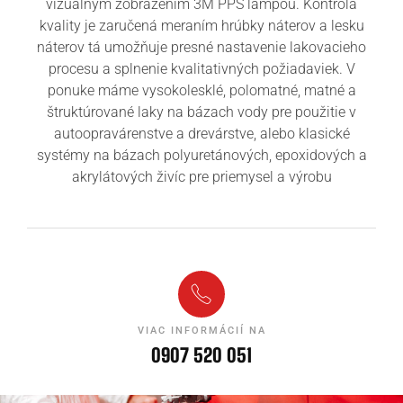
vizuálnym zobrazením 3M PPS lampou. Kontrola
kvality je zaručená meraním hrúbky náterov a lesku
náterov tá umožňuje presné nastavenie lakovacieho
procesu a splnenie kvalitativných požiadaviek. V
ponuke máme vysokolesklé, polomatné, matné a
štruktúrované laky na bázach vody pre použitie v
autoopravárenstve a drevárstve, alebo klasické
systémy na bázach polyuretánových, epoxidových a
akrylátových živíc pre priemysel a výrobu
VIAC INFORMÁCIÍ NA
0907 520 051