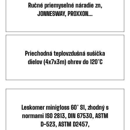
Ručné priemyselné náradie zn,
JONNESWAY, PROXXON...
Priechodná teplovzdušná sušička
dielov (4x7x3m) ohrev do 120°C
Leskomer minigloss 60° S1, zhodný s
normami ISO 2813, DIN 67530, ASTM
D-523, ASTM D2457,