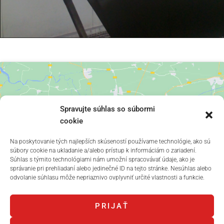
Spravujte súhlas so súbormi
cookie
Kliknutím prijmete súbory
Na poskytovanie tých najlepších skúseností používame technológie, ako sú
cookie marketing a povolíte
súbory cookie na ukladanie a/alebo prístup k informáciám o zariadení.
tento obsah
Súhlas s týmito technológiami nám umožní spracovávať údaje, ako je
správanie pri prehliadaní alebo jedinečné ID na tejto stránke. Nesúhlas alebo
odvolanie súhlasu môže nepriaznivo ovplyvniť určité vlastnosti a funkcie.
PRIJAŤ