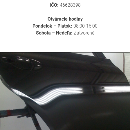
IČO:
46628398
Otváracie hodiny
Pondelok – Piatok:
08:00-16:00
Sobota – Nedeľa:
Zatvorené